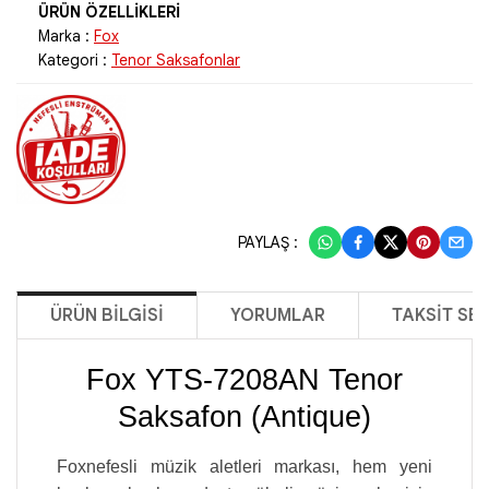
Marka :
Fox
Kategori :
Tenor Saksafonlar
PAYLAŞ :
ÜRÜN BILGISI
YORUMLAR
TAKSIT SE
Fox YTS-7208AN Tenor
Saksafon (Antique)
Foxnefesli müzik aletleri markası, hem yeni