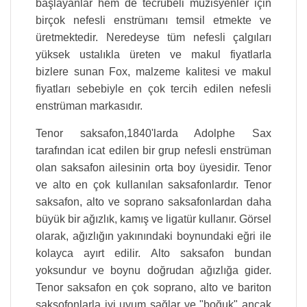
başlayanlar hem de tecrübeli müzisyenler için
birçok nefesli enstrümanı temsil etmekte ve
üretmektedir. Neredeyse tüm nefesli çalgıları
yüksek ustalıkla üreten ve makul fiyatlarla
bizlere sunan Fox, malzeme kalitesi ve makul
fiyatları sebebiyle en çok tercih edilen nefesli
enstrüman markasıdır.
Tenor saksafon,1840'larda Adolphe Sax
tarafından icat edilen bir grup nefesli enstrüman
olan saksafon ailesinin orta boy üyesidir. Tenor
ve alto en çok kullanılan saksafonlardır. Tenor
saksafon, alto ve soprano saksafonlardan daha
büyük bir ağızlık, kamış ve ligatür kullanır. Görsel
olarak, ağızlığın yakınındaki boynundaki eğri ile
kolayca ayırt edilir. Alto saksafon bundan
yoksundur ve boynu doğrudan ağızlığa gider.
Tenor saksafon en çok soprano, alto ve bariton
saksofonlarla iyi uyum sağlar ve "boğuk" ancak