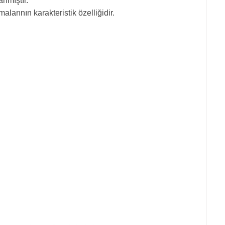
nmıştır.
larının karakteristik özelliğidir.