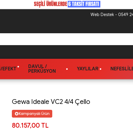
Web Destek - 0549 24
DAVUL /
/EFEKT
YAYLILAR
NEFESLIL
PERKÜSYON
Gewa Ideale VC2 4/4 Çello
Kampanyalı Ürün
80.157,00 TL