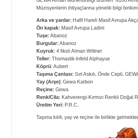
GEWA Alman Mühendisliği ürünleri %100 Almanya
Müzisyenlerin ihtiyaçlarına yönelik bilgi birikim
Arka ve yanlar:
Hafif Hareli Masif Avrupa Akç
Ön kapak:
Masif Avrupa Ladini
Tuşe:
Abanoz
Burgular:
Abanoz
Kuyruk:
4 fiksli Alman Wittner
Teller:
Thomastik-Infeld Alphayue
Köprü
: Aubert
Taşıma Çantası:
Sırt Askılı, Önde Cepli, GEWA
Yay (Arşe)
: Gewa Karbon
Reçine:
Gewa
Renk/Cila:
Kahverengi-Kırmızı Renkli Doğal Re
Üretim Yeri:
P.R.C.
Taşıma kılıfı, yay ve reçine ile birlikte gelmekted