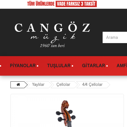
PIYANOLAR
TUŞLULAR
GITARLAR
AMFI
Yaylılar
Çellolar
4/4 Çellolar