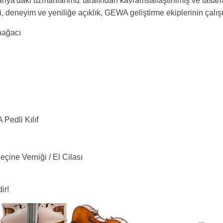
'daki uzmanlarımız tarafından kavramsallaştırılmış ve tasarla
i, deneyim ve yeniliğe açıklık, GEWA geliştirme ekiplerinin çalışma
aağacı
 Pedli Kılıf
çine Verniği / El Cilası
ir!