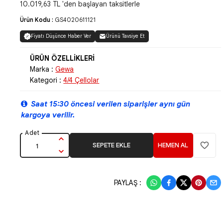
10.019,63 TL 'den başlayan taksitlerle
Ürün Kodu :
GS4020611121
Fiyatı Düşünce Haber Ver
Ürünü Tavsiye Et
Marka :
Gewa
Kategori :
4/4 Çellolar
Saat 15:30 öncesi verilen siparişler aynı gün
kargoya verilir.
SEPETE EKLE
HEMEN AL
PAYLAŞ :