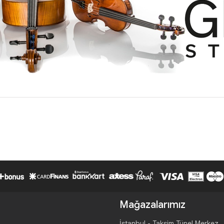
Mağazalarımız
İstanbul - Taksim Tünel Merkez