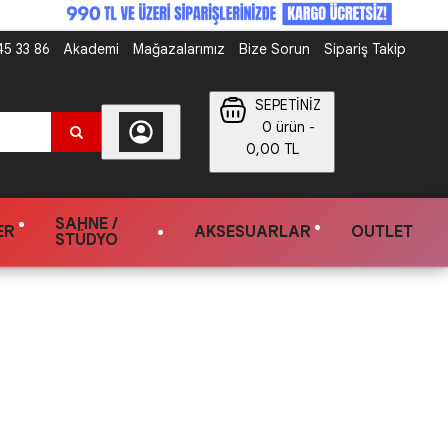
5 33 86
Akademi
Mağazalarımız
Bize Sorun
Sipariş Takip
SEPETİNİZ
0 ürün -
0,00 TL
SAHNE /
ER
AKSESUARLAR
OUTLET
STÜDYO