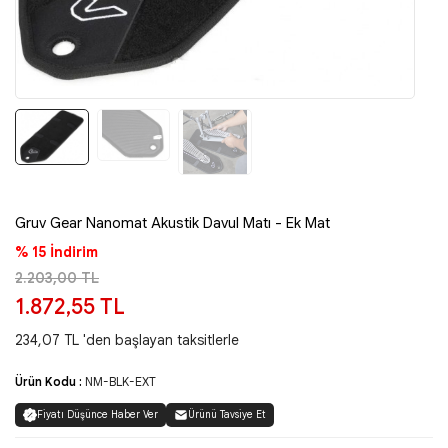
Gruv Gear Nanomat Akustik Davul Matı - Ek Mat
% 15 İndirim
2.203,00 TL
1.872,55 TL
234,07 TL 'den başlayan taksitlerle
Ürün Kodu :
NM-BLK-EXT
Fiyatı Düşünce Haber Ver
Ürünü Tavsiye Et