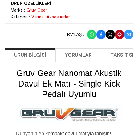
Marka :
Gruv Gear
Kategori :
Vurmalı Aksesuarlar
PAYLAŞ :
ÜRÜN BILGISI
YORUMLAR
TAKSIT SE
Gruv Gear Nanomat Akustik
Davul Ek Matı - Single Kick
Pedalı Uyumlu
Dünyanın en kompakt davul matıyla tanışın!