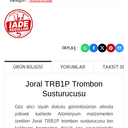
Kategori :
Susturucular
PAYLAŞ :
ÜRÜN BILGISI
YORUMLAR
TAKSIT SE
Joral TRB1P Trombon
Susturucusu
Göz alıcı siyah dokulu görüntüsünün altında
yüksek kalitede Alüminyum malzemeden
üretilen Joral TRB1P trombon susturucusu ton