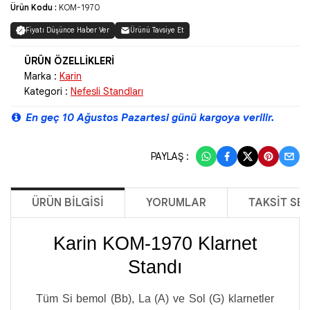
Ürün Kodu :
KOM-1970
Fiyatı Düşünce Haber Ver
Ürünü Tavsiye Et
Marka :
Karin
Kategori :
Nefesli Standları
En geç 10 Ağustos Pazartesi günü kargoya verilir.
PAYLAŞ :
ÜRÜN BILGISI
YORUMLAR
TAKSIT SE
Karin KOM-1970 Klarnet
Standı
Tüm Si bemol (Bb), La (A) ve Sol (G) klarnetler