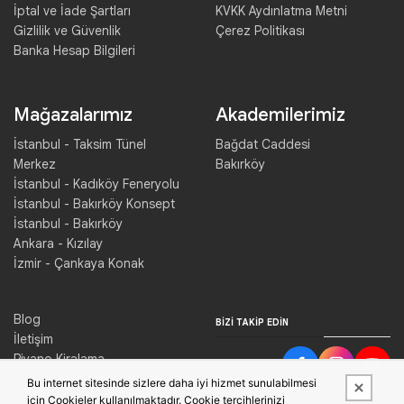
İptal ve İade Şartları
KVKK Aydınlatma Metni
Gizlilik ve Güvenlik
Çerez Politikası
Banka Hesap Bilgileri
Mağazalarımız
Akademilerimiz
İstanbul - Taksim Tünel
Bağdat Caddesi
Merkez
Bakırköy
İstanbul - Kadıköy Feneryolu
İstanbul - Bakırköy Konsept
İstanbul - Bakırköy
Ankara - Kızılay
İzmir - Çankaya Konak
Blog
BIZI TAKIP EDIN
İletişim
Piyano Kiralama
Konser Salonu Kiralama
Bu internet sitesinde sizlere daha iyi hizmet sunulabilmesi
için Cookieler kullanılmaktadır. Cookie tercihlerinizi