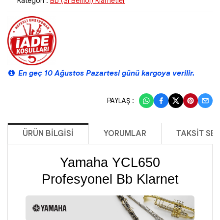
Kategori :
Bb (Si Bemol) Klarnetler
En geç 10 Ağustos Pazartesi günü kargoya verilir.
PAYLAŞ :
ÜRÜN BILGISI
YORUMLAR
TAKSIT SE
Yamaha YCL650
Profesyonel Bb Klarnet