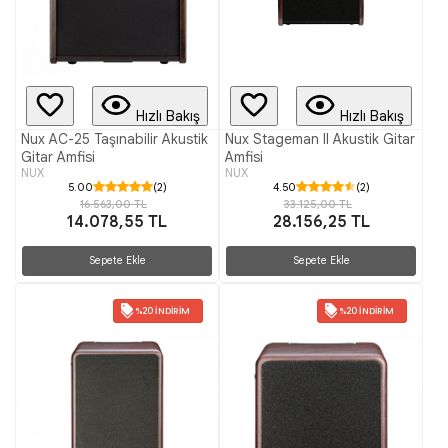
Hızlı Bakış
Hızlı Bakış
Nux AC-25 Taşınabilir Akustik
Nux Stageman II Akustik Gitar
Gitar Amfisi
Amfisi
NUX
NUX
5.00
(2)
4.50
(2)
16.563,00 TL
33.125,00 TL
14.078,55 TL
28.156,25 TL
Sepete Ekle
Sepete Ekle
%20 İNDIRIM
%20 İNDIRIM