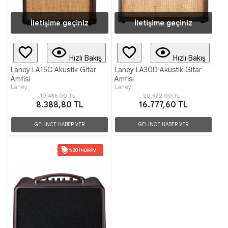
İletişime geçiniz
İletişime geçiniz
Hızlı Bakış
Hızlı Bakış
Laney LA15C Akustik Gitar
Laney LA30D Akustik Gitar
Amfisi
Amfisi
Laney
Laney
10.486,00 TL
20.972,00 TL
8.388,80 TL
16.777,60 TL
GELİNCE HABER VER
GELİNCE HABER VER
%20 İNDIRIM