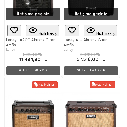
İletişime geçiniz
İletişime geçiniz
Hızlı Bakış
Hızlı Bakış
Laney LA20C Akustik Gitar
Laney A1+ Akustik Gitar
Amfisi
Amfisi
Laney
Laney
14.356,00 TL
34.395,00 TL
11.484,80 TL
27.516,00 TL
GELİNCE HABER VER
GELİNCE HABER VER
%20 İNDIRIM
%20 İNDIRIM