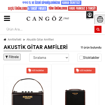
Amfi/efekt
Akustik Gitar Amfileri
AKUSTIK GITAR AMFILERI
11 ürün bulundu
Filtrele
Stoktakiler
%15 İNDIRIM
%15 İNDIRIM