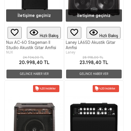
İletişime geçiniz
İletişime geçiniz
Hızlı Bakış
Hızlı Bakış
Nux AC-60 Stageman II
Laney LA65D Akustik Gitar
Studio Akustik Gitar Amfisi
Amfisi
NUX
Laney
24.704,00 TL
28.998,00 TL
20.998,40 TL
23.198,40 TL
GELİNCE HABER VER
GELİNCE HABER VER
%20 İNDIRIM
%20 İNDIRIM