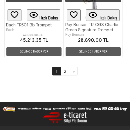
Hızlı Bakış
Hızlı Bakış
Roy Benson TR-CGS Charlie
Bach TR501 Bb Trompet
Green Signature Trompet
Bach
Roy Benson
47.593,00 TL
45.213,35 TL
28.890,00 TL
GELİNCE HABER VER
GELİNCE HABER VER
1
2
>