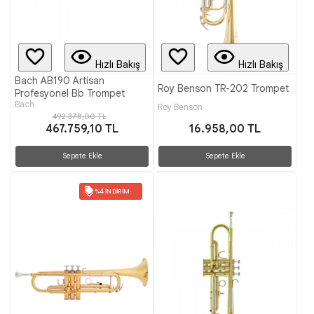
Hızlı Bakış
Hızlı Bakış
Bach AB190 Artisan
Roy Benson TR-202 Trompet
Profesyonel Bb Trompet
Bach
Roy Benson
492.378,00 TL
467.759,10 TL
16.958,00 TL
Sepete Ekle
Sepete Ekle
%4 İNDIRIM