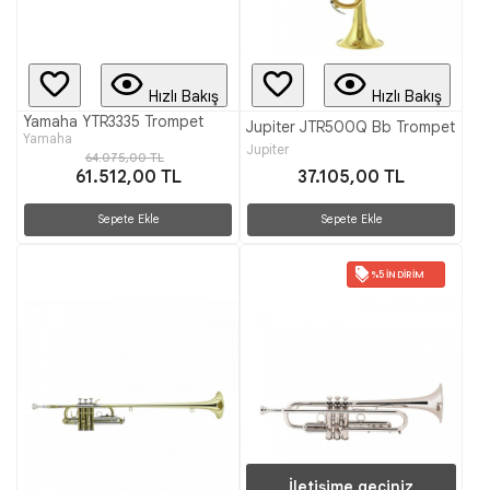
Hızlı Bakış
Hızlı Bakış
Yamaha YTR3335 Trompet
Jupiter JTR500Q Bb Trompet
Yamaha
Jupiter
64.075,00 TL
61.512,00 TL
37.105,00 TL
Sepete Ekle
Sepete Ekle
%5 İNDIRIM
İletişime geçiniz