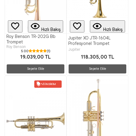
Hızlı Bakış
Hızlı Bakış
Roy Benson TR-202G Bb
Jupiter XO JTR-1604L
Trompet
Profesyonel Trompet
Roy Benson
Jupiter
5.00
(1)
118.305,00 TL
19.039,00 TL
Sepete Ekle
Sepete Ekle
%5 İNDIRIM