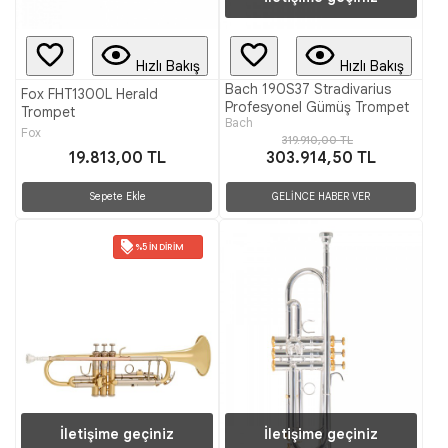
Hızlı Bakış
Hızlı Bakış
Bach 190S37 Stradivarius
Fox FHT1300L Herald
Profesyonel Gümüş Trompet
Trompet
Bach
Fox
319.910,00 TL
19.813,00 TL
303.914,50 TL
Sepete Ekle
GELİNCE HABER VER
%5 İNDIRIM
İletişime geçiniz
İletişime geçiniz