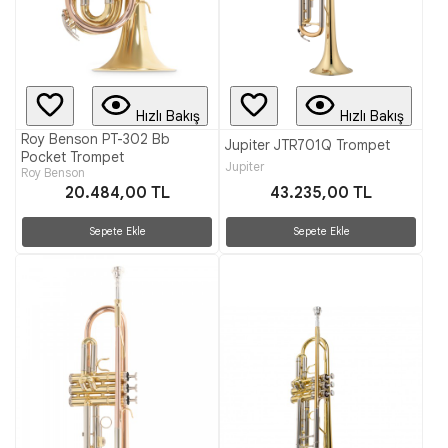
Hızlı Bakış
Hızlı Bakış
Roy Benson PT-302 Bb
Jupiter JTR701Q Trompet
Pocket Trompet
Jupiter
Roy Benson
20.484,00 TL
43.235,00 TL
Sepete Ekle
Sepete Ekle