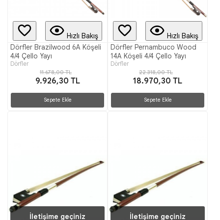
Hızlı Bakış
Hızlı Bakış
Dörfler Brazilwood 6A Köşeli
Dörfler Pernambuco Wood
4/4 Çello Yayı
14A Köşeli 4/4 Çello Yayı
Dörfler
Dörfler
11.678,00 TL
22.318,00 TL
9.926,30 TL
18.970,30 TL
Sepete Ekle
Sepete Ekle
İletişime geçiniz
İletişime geçiniz