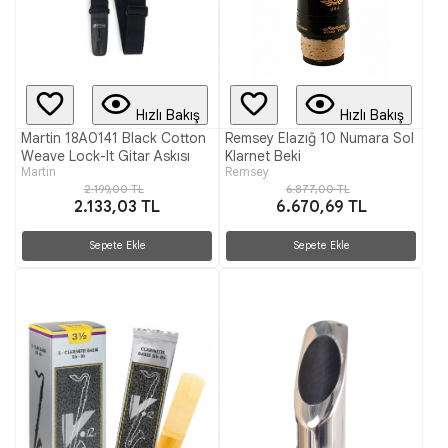
Hızlı Bakış
Hızlı Bakış
Martin 18A0141 Black Cotton
Remsey Elazığ 10 Numara Sol
Weave Lock-It Gitar Askısı
Klarnet Beki
Martin
Remsey
2.199,00 TL
6.877,00 TL
2.133,03 TL
6.670,69 TL
Sepete Ekle
Sepete Ekle