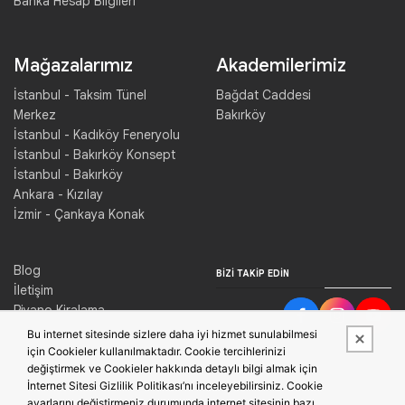
Banka Hesap Bilgileri
Mağazalarımız
Akademilerimiz
İstanbul - Taksim Tünel
Bağdat Caddesi
Merkez
Bakırköy
İstanbul - Kadıköy Feneryolu
İstanbul - Bakırköy Konsept
İstanbul - Bakırköy
Ankara - Kızılay
İzmir - Çankaya Konak
Blog
BIZI TAKIP EDIN
İletişim
Piyano Kiralama
Konser Salonu Kiralama
Bu internet sitesinde sizlere daha iyi hizmet sunulabilmesi
için Cookieler kullanılmaktadır. Cookie tercihlerinizi
değiştirmek ve Cookieler hakkında detaylı bilgi almak için
İnternet Sitesi Gizlilik Politikası’nı inceleyebilirsiniz. Cookie
ayarlarını değiştirmeniz durumunda internet sitesinin bazı