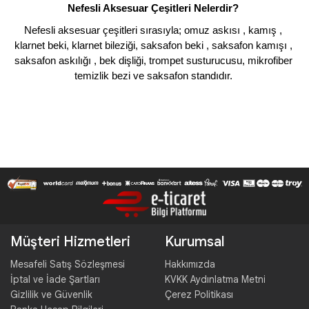
Nefesli Aksesuar Çeşitleri Nelerdir? 
Nefesli aksesuar çeşitleri sırasıyla; omuz askısı , kamış , 
klarnet beki, klarnet bileziği, saksafon beki , saksafon kamışı , 
saksafon askılığı , bek dişliği, trompet susturucusu, mikrofiber 
temizlik bezi ve saksafon standıdır. 
Müşteri Hizmetleri
Kurumsal
Mesafeli Satış Sözleşmesi
Hakkımızda
İptal ve İade Şartları
KVKK Aydınlatma Metni
Gizlilik ve Güvenlik
Çerez Politikası