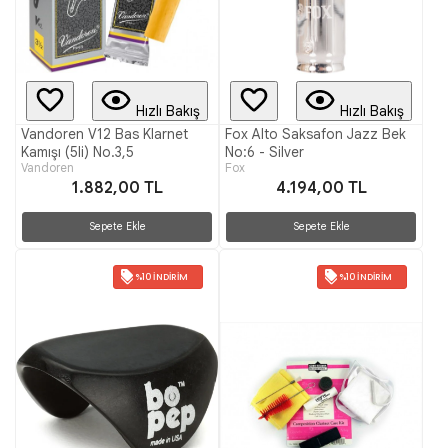
Hızlı Bakış
Hızlı Bakış
Vandoren V12 Bas Klarnet
Fox Alto Saksafon Jazz Bek
Kamışı (5li) No.3,5
No:6 - Silver
Vandoren
Fox
1.882,00 TL
4.194,00 TL
Sepete Ekle
Sepete Ekle
%10 İNDIRIM
%10 İNDIRIM