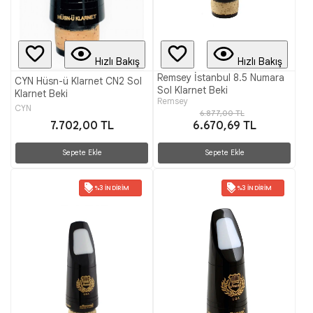
Hızlı Bakış
Hızlı Bakış
Remsey İstanbul 8.5 Numara
CYN Hüsn-ü Klarnet CN2 Sol
Sol Klarnet Beki
Klarnet Beki
Remsey
CYN
6.877,00 TL
7.702,00 TL
6.670,69 TL
Sepete Ekle
Sepete Ekle
%3 İNDIRIM
%3 İNDIRIM