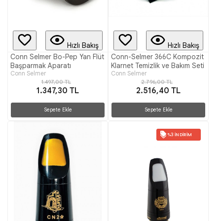
Hızlı Bakış
Hızlı Bakış
Conn Selmer Bo-Pep Yan Flüt
Conn-Selmer 366C Kompozit
Başparmak Aparatı
Klarnet Temizlik ve Bakım Seti
Conn Selmer
Conn Selmer
1.497,00 TL
2.796,00 TL
1.347,30 TL
2.516,40 TL
Sepete Ekle
Sepete Ekle
%3 İNDIRIM