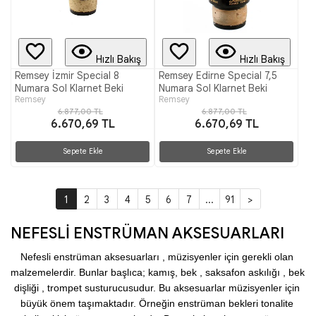
Hızlı Bakış
Hızlı Bakış
Remsey İzmir Special 8
Remsey Edirne Special 7,5
Numara Sol Klarnet Beki
Numara Sol Klarnet Beki
Remsey
Remsey
6.877,00 TL
6.877,00 TL
6.670,69 TL
6.670,69 TL
Sepete Ekle
Sepete Ekle
1
2
3
4
5
6
7
...
91
>
NEFESLİ ENSTRÜMAN AKSESUARLARI
Nefesli enstrüman aksesuarları , müzisyenler için gerekli olan 
malzemelerdir. Bunlar başlıca; kamış, bek , saksafon askılığı , bek 
dişliği , trompet susturucusudur. Bu aksesuarlar müzisyenler için 
büyük önem taşımaktadır. Örneğin enstrüman bekleri tonalite 