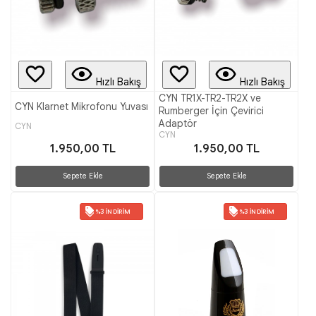
Hızlı Bakış
Hızlı Bakış
CYN TR1X-TR2-TR2X ve
CYN Klarnet Mikrofonu Yuvası
Rumberger İçin Çevirici
Adaptör
CYN
CYN
1.950,00 TL
1.950,00 TL
Sepete Ekle
Sepete Ekle
%3 İNDIRIM
%3 İNDIRIM