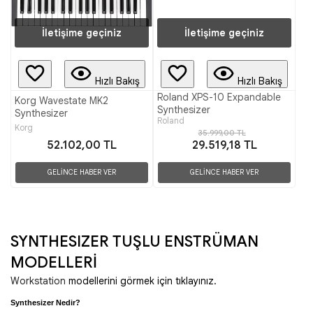
İletişime geçiniz
İletişime geçiniz
Hızlı Bakış
Hızlı Bakış
Roland XPS-10 Expandable
Korg Wavestate MK2
Synthesizer
Synthesizer
Roland
Korg
35.999,00 TL
52.102,00 TL
29.519,18 TL
GELİNCE HABER VER
GELİNCE HABER VER
SYNTHESIZER TUŞLU ENSTRÜMAN
MODELLERİ
Workstation
modellerini görmek için tıklayınız.
Synthesizer Nedir? 