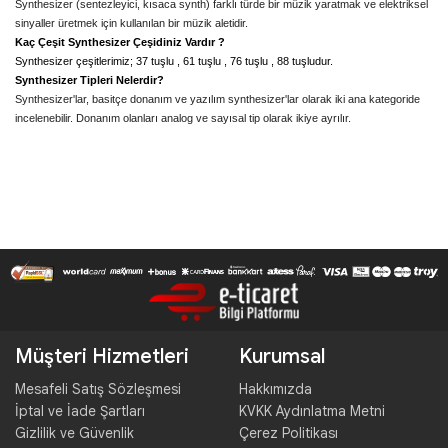
Synthesizer (sentezleyici, kısaca synth) farklı türde bir müzik yaratmak ve elektriksel 
sinyaller üretmek için kullanılan bir müzik aletidir.
Kaç Çeşit Synthesizer Çeşidiniz Vardır ?  
Synthesizer çeşitlerimiz; 37 tuşlu , 61 tuşlu , 76 tuşlu , 88 tuşludur. 
Synthesizer Tipleri Nelerdir? 
Synthesizer'lar, basitçe donanım ve yazılım synthesizer'lar olarak iki ana kategoride 
incelenebilir. Donanım olanları analog ve sayısal tip olarak ikiye ayrılır. 
Müşteri Hizmetleri
Kurumsal
Mesafeli Satış Sözleşmesi
Hakkımızda
İptal ve İade Şartları
KVKK Aydınlatma Metni
Gizlilik ve Güvenlik
Çerez Politikası