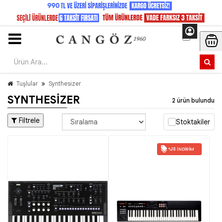
Tuşlular
Synthesizer
SYNTHESIZER
2 ürün bulundu
Filtrele
Stoktakiler
%18 İNDIRIM