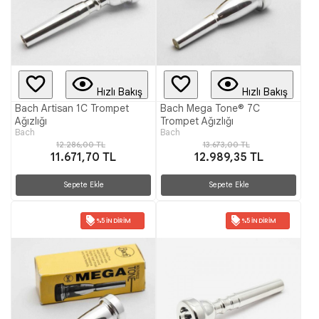
Hızlı Bakış
Hızlı Bakış
Bach Artisan 1C Trompet
Bach Mega Tone® 7C
Ağızlığı
Trompet Ağızlığı
Bach
Bach
12.286,00 TL
13.673,00 TL
11.671,70 TL
12.989,35 TL
Sepete Ekle
Sepete Ekle
%5 İNDIRIM
%5 İNDIRIM