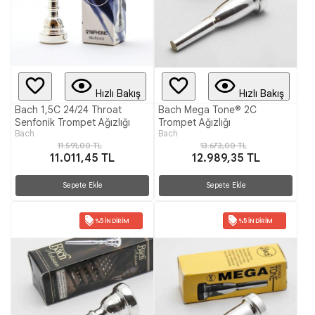
Hızlı Bakış
Hızlı Bakış
Bach 1,5C 24/24 Throat
Bach Mega Tone® 2C
Senfonik Trompet Ağızlığı
Trompet Ağızlığı
Bach
Bach
11.591,00 TL
13.673,00 TL
11.011,45 TL
12.989,35 TL
Sepete Ekle
Sepete Ekle
%5 İNDIRIM
%5 İNDIRIM