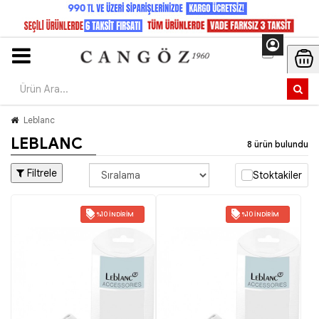
Leblanc
LEBLANC
8 ürün bulundu
Filtrele
Stoktakiler
%10 İNDIRIM
%10 İNDIRIM