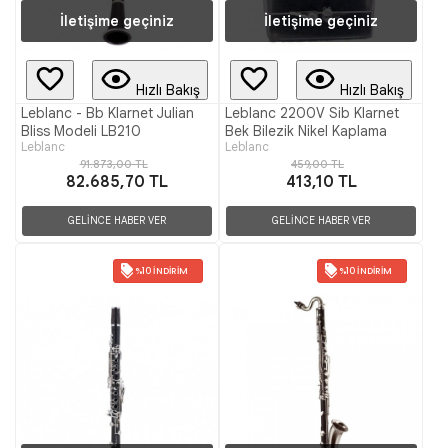
İletişime geçiniz
İletişime geçiniz
Hızlı Bakış
Hızlı Bakış
Leblanc - Bb Klarnet Julian
Leblanc 2200V Sib Klarnet
Bliss Modeli LB210
Bek Bilezik Nikel Kaplama
Leblanc
Leblanc
91.873,00 TL
459,00 TL
82.685,70 TL
413,10 TL
GELİNCE HABER VER
GELİNCE HABER VER
%10 İNDIRIM
%10 İNDIRIM