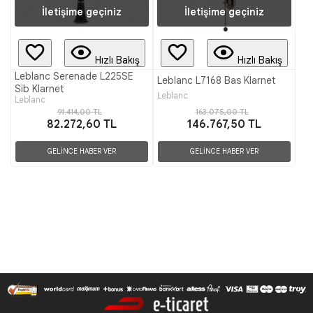
İletişime geçiniz
İletişime geçiniz
Hızlı Bakış
Hızlı Bakış
Leblanc Serenade L225SE
Leblanc L7168 Bas Klarnet
Sib Klarnet
Leblanc
Leblanc
91.414,00 TL
163.075,00 TL
82.272,60 TL
146.767,50 TL
GELİNCE HABER VER
GELİNCE HABER VER