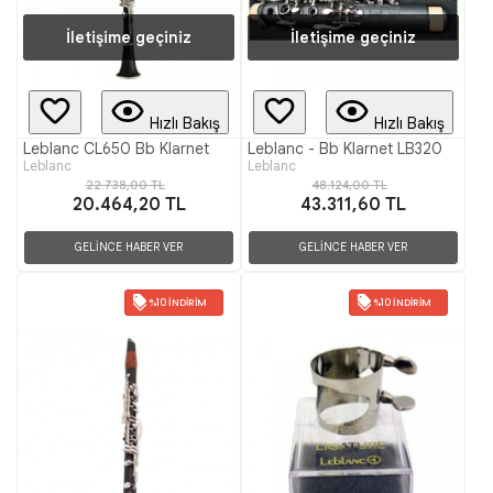
İletişime geçiniz
İletişime geçiniz
Hızlı Bakış
Hızlı Bakış
Leblanc CL650 Bb Klarnet
Leblanc - Bb Klarnet LB320
Leblanc
Leblanc
22.738,00 TL
48.124,00 TL
20.464,20 TL
43.311,60 TL
GELİNCE HABER VER
GELİNCE HABER VER
%10 İNDIRIM
%10 İNDIRIM