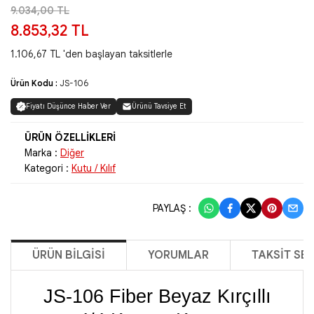
9.034,00 TL
8.853,32 TL
1.106,67 TL 'den başlayan taksitlerle
Ürün Kodu :
JS-106
Fiyatı Düşünce Haber Ver
Ürünü Tavsiye Et
Marka :
Diğer
Kategori :
Kutu / Kılıf
PAYLAŞ :
ÜRÜN BILGISI
YORUMLAR
TAKSIT SE
JS-106 Fiber Beyaz Kırçıllı