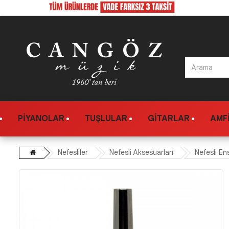
PIYANOLAR
TUŞLULAR
GITARLAR
AMFI
Nefesliler
Nefesli Aksesuarları
Nefesli En