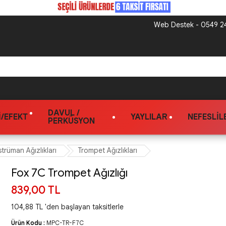
Web Destek - 0549 24
DAVUL /
/EFEKT
YAYLILAR
NEFESLIL
PERKÜSYON
strüman Ağızlıkları
Trompet Ağızlıkları
Fox 7C Trompet Ağızlığı
839,00 TL
104,88 TL 'den başlayan taksitlerle
Ürün Kodu :
MPC-TR-F7C