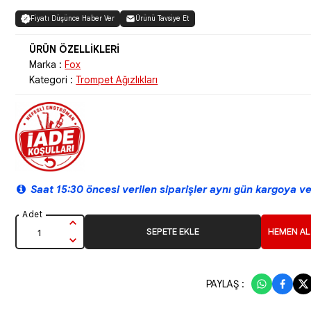
Fiyatı Düşünce Haber Ver
Ürünü Tavsiye Et
Marka :
Fox
Kategori :
Trompet Ağızlıkları
Saat 15:30 öncesi verilen siparişler aynı gün kargoya ver
SEPETE EKLE
HEMEN AL
PAYLAŞ :