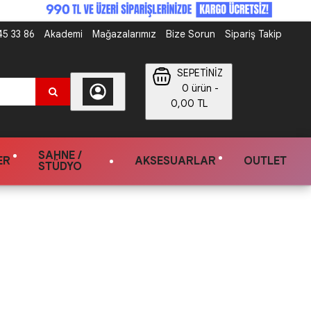
5 33 86
Akademi
Mağazalarımız
Bize Sorun
Sipariş Takip
SEPETİNİZ
0 ürün -
0,00 TL
SAHNE /
ER
AKSESUARLAR
OUTLET
STÜDYO