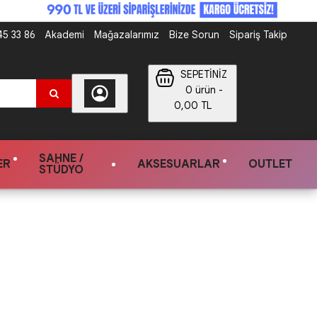
5 33 86
Akademi
Mağazalarımız
Bize Sorun
Sipariş Takip
SEPETİNİZ
0 ürün -
0,00 TL
SAHNE /
ER
AKSESUARLAR
OUTLET
STÜDYO