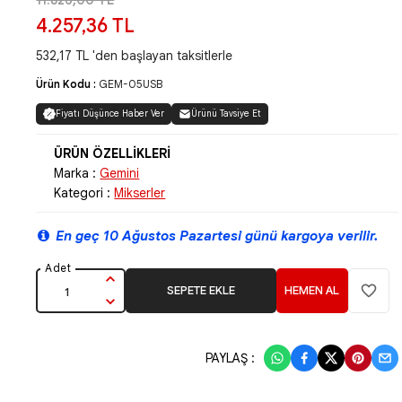
11.826,00 TL
4.257,36 TL
532,17 TL 'den başlayan taksitlerle
Ürün Kodu :
GEM-05USB
Fiyatı Düşünce Haber Ver
Ürünü Tavsiye Et
Marka :
Gemini
Kategori :
Mikserler
En geç 10 Ağustos Pazartesi günü kargoya verilir.
SEPETE EKLE
HEMEN AL
PAYLAŞ :