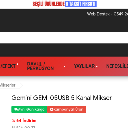
Web Destek - 0549 24
DAVUL /
/EFEKT
YAYLILAR
NEFESLIL
PERKÜSYON
Mikserler
Gemini GEM-05USB 5 Kanal Mikser
Aynı Gün Kargo
Kampanyalı Ürün
% 64 İndirim