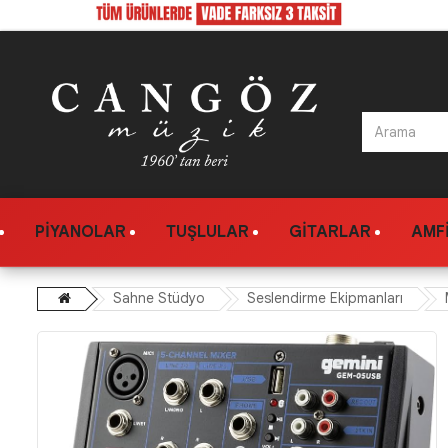
PIYANOLAR
TUŞLULAR
GITARLAR
AMFI
Sahne Stüdyo
Seslendirme Ekipmanları