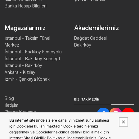
Banka Hesap Bilgileri
Mağazalarımız
Akademilerimiz
İstanbul - Taksim Tünel
Bağdat Caddesi
Merkez
Bakırköy
İstanbul - Kadıköy Feneryolu
İstanbul - Bakırköy Konsept
İstanbul - Bakırköy
Ankara - Kızılay
İzmir - Çankaya Konak
Blog
BIZI TAKIP EDIN
İletişim
Piyano Kiralama
Konser Salonu Kiralama
Bu internet sitesinde sizlere daha iyi hizmet sunulabilmesi
için Cookieler kullanılmaktadır. Cookie tercihlerinizi
değiştirmek ve Cookieler hakkında detaylı bilgi almak için
İnternet Sitesi Gizlilik Politikası’nı inceleyebilirsiniz. Cookie