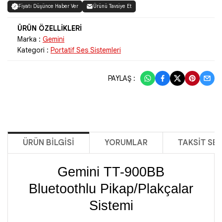
Fiyatı Düşünce Haber Ver
Ürünü Tavsiye Et
Marka :
Gemini
Kategori :
Portatif Ses Sistemleri
PAYLAŞ :
ÜRÜN BILGISI
YORUMLAR
TAKSIT SE
Gemini TT-900BB
Bluetoothlu Pikap/Plakçalar
Sistemi