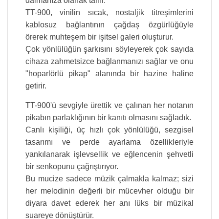
dalmanıza olanak tanır.
TT-900, vinilin sıcak, nostaljik titreşimlerini
kablosuz bağlantının çağdaş özgürlüğüyle
örerek muhteşem bir işitsel galeri oluşturur.
Çok yönlülüğün şarkısını söyleyerek çok sayıda
cihaza zahmetsizce bağlanmanızı sağlar ve onu
"hoparlörlü pikap" alanında bir hazine haline
getirir.
TT-900'ü sevgiyle ürettik ve çalınan her notanın
pikabın parlaklığının bir kanıtı olmasını sağladık.
Canlı kişiliği, üç hızlı çok yönlülüğü, sezgisel
tasarımı ve perde ayarlama özellikleriyle
yankılanarak işlevsellik ve eğlencenin şehvetli
bir senkopunu çağrıştırıyor.
Bu mucize sadece müzik çalmakla kalmaz; sizi
her melodinin değerli bir mücevher olduğu bir
diyara davet ederek her anı lüks bir müzikal
suareye dönüştürür.