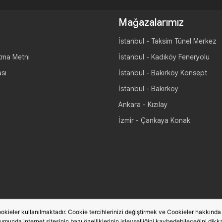
Mağazalarımız
İstanbul - Taksim Tünel Merkez
tma Metni
İstanbul - Kadıköy Feneryolu
ası
İstanbul - Bakırköy Konsept
İstanbul - Bakırköy
Ankara - Kızılay
İzmir - Çankaya Konak
okieler kullanılmaktadır. Cookie tercihlerinizi değiştirmek ve Cookieler hakkında de
rumunda internet sitesinin bazı özelliklerinin işlevselliğini kaybedebileceğini dikka