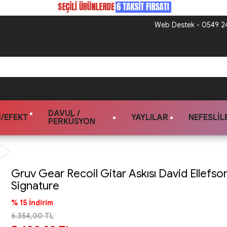
Web Destek - 0549 24
DAVUL /
/EFEKT
YAYLILAR
NEFESLIL
PERKÜSYON
Gruv Gear Recoil Gitar Askısı David Ellefso
Signature
% 15 İndirim
6.354,00 TL