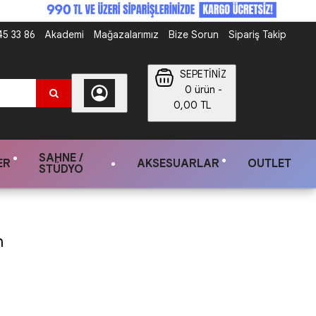
5 33 86
Akademi
Mağazalarımız
Bize Sorun
Sipariş Takip
SEPETİNİZ
0 ürün -
0,00 TL
SAHNE /
ER
AKSESUARLAR
OUTLET
STÜDYO
n