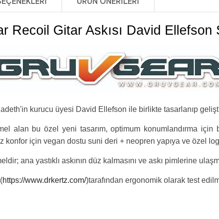
SEÇENEKLERI
ÜRÜN ÖNERILERI
r Recoil Gitar Askısı David Ellefson 
h'in kurucu üyesi David Ellefson ile birlikte tasarlanıp geliştir
el alan bu özel yeni tasarım, optimum konumlandırma için be
z konfor için vegan dostu suni deri + neopren yapıya ve özel log
meldir; ana yastıklı askının düz kalmasını ve askı pimlerine ula
(
https://www.drkertz.com/
)tarafından ergonomik olarak test edilm