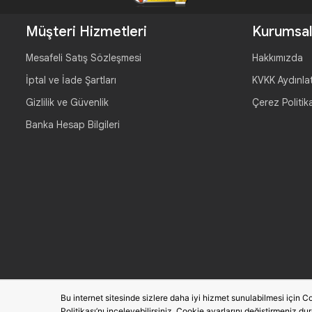
Müşteri Hizmetleri
Kurumsal
Mesafeli Satış Sözleşmesi
Hakkımızda
İptal ve İade Şartları
KVKK Aydınla
Gizlilik ve Güvenlik
Çerez Politik
Banka Hesap Bilgileri
Bu internet sitesinde sizlere daha iyi hizmet sunulabilmesi için Co
Politikası’nı inceleyebilirsiniz. Cookie ayarlarını değiştirmeniz du