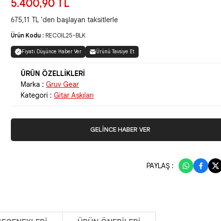
5.400,90 TL
675,11 TL 'den başlayan taksitlerle
Ürün Kodu :
RECOIL25-BLK
Fiyatı Düşünce Haber Ver
Ürünü Tavsiye Et
Marka :
Gruv Gear
Kategori :
Gitar Askıları
GELİNCE HABER VER
PAYLAŞ :