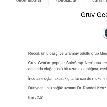
ÜRÜN BILGISI
YORUMLAR
TAKSIT 
Gruv Gea
Recoil, ünlü basçı ve Grammy ödüllü grup Megadet
Gruv Gear'ın popüler SoloStrap Neo'sunu tem
arasında olağanüstü bir uzunluk aralığına, eşsi
İnce askı uçları akustik gitarlar için de mükem
Dünyaca ünlü sağlık uzmanı Dr. Randall Kertz 
Eni : 2.5"