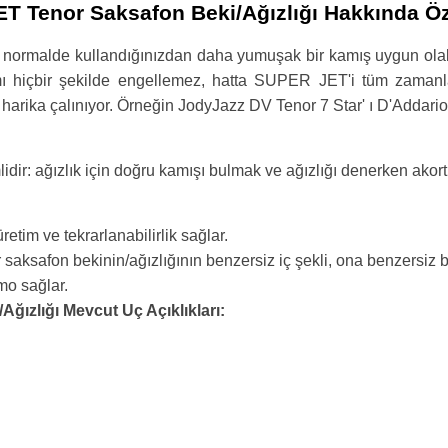
 Tenor Saksafon Beki/Ağızlığı Hakkında Öze
normalde kullandığınızdan daha yumuşak bir kamış uygun olabil
ı hiçbir şekilde engellemez, hatta SUPER JET'i tüm zamanları
 harika çalınıyor. Örneğin JodyJazz DV Tenor 7 Star' ı D'Addar
mlidir: ağızlık için doğru kamışı bulmak ve ağızlığı denerken ak
?
tim ve tekrarlanabilirlik sağlar.
ksafon bekinin/ağızlığının benzersiz iç şekli, ona benzersiz bir
mo sağlar.
ızlığı Mevcut Uç Açıklıkları: