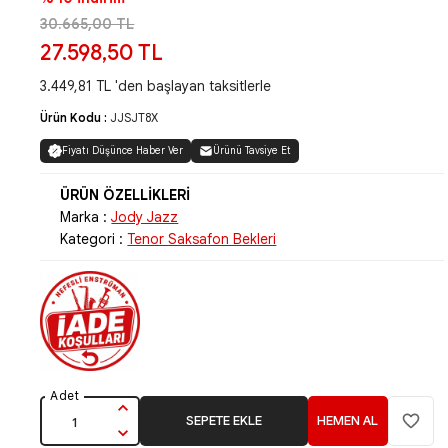
30.665,00 TL
27.598,50 TL
3.449,81 TL 'den başlayan taksitlerle
Ürün Kodu :
JJSJT8X
Fiyatı Düşünce Haber Ver
Ürünü Tavsiye Et
Marka :
Jody Jazz
Kategori :
Tenor Saksafon Bekleri
SEPETE EKLE
HEMEN AL