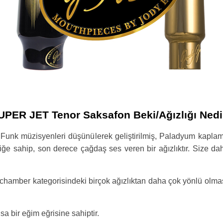
UPER JET Tenor Saksafon Beki/Ağızlığı Nedi
nk müzisyenleri düşünülerek geliştirilmiş, Paladyum kaplamalı 
ğe sahip, son derece çağdaş ses veren bir ağızlıktır. Size dah
 chamber kategorisindeki birçok ağızlıktan daha çok yönlü olmas
a bir eğim eğrisine sahiptir.