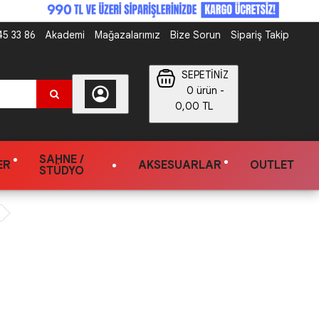
5 33 86
Akademi
Mağazalarımız
Bize Sorun
Sipariş Takip
SEPETİNİZ
0 ürün -
0,00 TL
SAHNE /
ER
AKSESUARLAR
OUTLET
STÜDYO