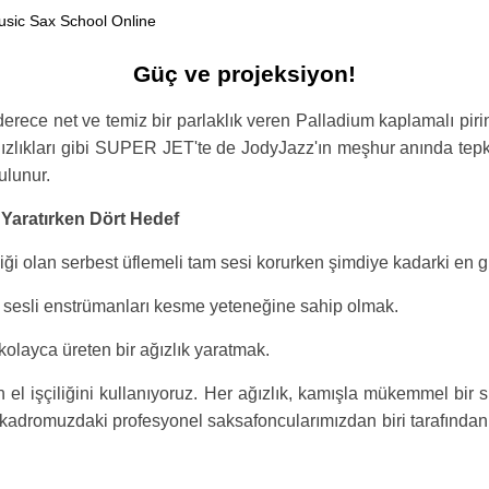
Güç ve projeksiyon!
ce net ve temiz bir parlaklık veren Palladium kaplamalı pirinç i
ızlıkları gibi SUPER JET'te de JodyJazz'ın meşhur anında tepki 
bulunur.
Yaratırken Dört Hedef
liği olan serbest üflemeli tam sesi korurken şimdiye kadarki en g
k sesli enstrümanları kesme yeteneğine sahip olmak.
kolayca üreten bir ağızlık yaratmak.
l işçiliğini kullanıyoruz. Her ağızlık, kamışla mükemmel bir 
adromuzdaki profesyonel saksafoncularımızdan biri tarafından ay