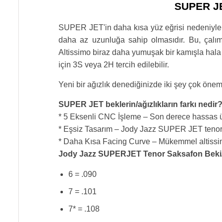
SUPER JET
SUPER JET'in daha kısa yüz eğrisi nedeniyle 
daha az uzunluğa sahip olmasıdır. Bu, çalım
Altissimo biraz daha yumuşak bir kamışla hala
için 3S veya 2H tercih edilebilir.
Yeni bir ağızlık denediğinizde iki şey çok öne
SUPER JET beklerin/ağızlıkların farkı nedir
* 5 Eksenli CNC İşleme – Son derece hassas üre
* Eşsiz Tasarım – Jody Jazz SUPER JET tenor sa
* Daha Kısa Facing Curve – Mükemmel altissi
Jody Jazz SUPERJET Tenor Saksafon Beki/Ağ
6 = .090
7 = .101
7* = .108