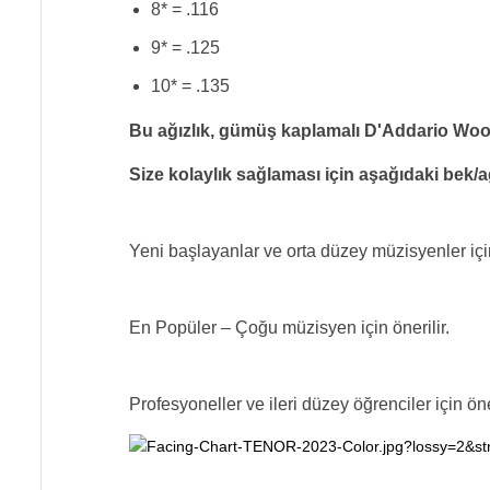
8* = .116
9* = .125
10* = .135
Bu ağızlık, gümüş kaplamalı D'Addario Woodwi
Size kolaylık sağlaması için aşağıdaki bek/ağ
Yeni başlayanlar ve orta düzey müzisyenler için
En Popüler – Çoğu müzisyen için önerilir.
Profesyoneller ve ileri düzey öğrenciler için öner