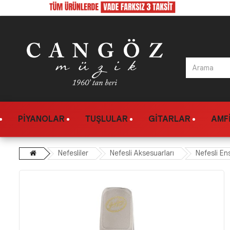
PIYANOLAR
TUŞLULAR
GITARLAR
AMFI
Nefesliler
Nefesli Aksesuarları
Nefesli En