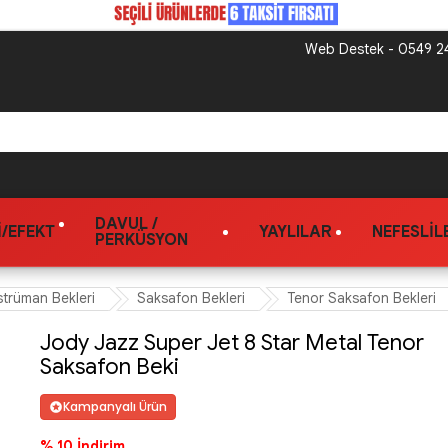
Web Destek - 0549 24
DAVUL /
/EFEKT
YAYLILAR
NEFESLIL
PERKÜSYON
strüman Bekleri
Saksafon Bekleri
Tenor Saksafon Bekleri
Jody Jazz Super Jet 8 Star Metal Tenor
Saksafon Beki
Kampanyalı Ürün
% 10 İndirim