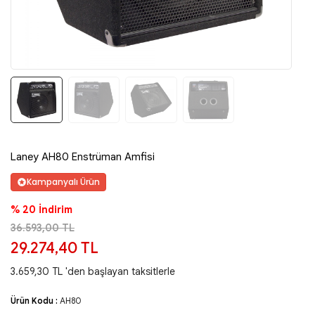
Laney AH80 Enstrüman Amfisi
Kampanyalı Ürün
% 20 İndirim
36.593,00 TL
29.274,40 TL
3.659,30 TL 'den başlayan taksitlerle
Ürün Kodu :
AH80