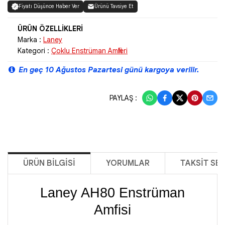
Fiyatı Düşünce Haber Ver
Ürünü Tavsiye Et
Marka :
Laney
Kategori :
Çoklu Enstrüman Amfileri
En geç 10 Ağustos Pazartesi günü kargoya verilir.
PAYLAŞ :
ÜRÜN BILGISI
YORUMLAR
TAKSIT SE
Laney AH80 Enstrüman
Amfisi