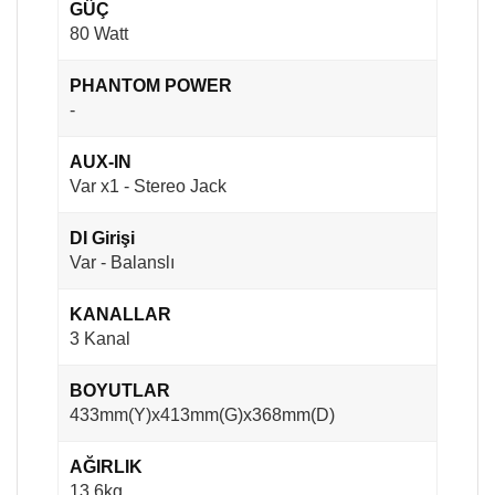
GÜÇ
80 Watt
PHANTOM POWER
-
AUX-IN
Var x1 - Stereo Jack
DI Girişi
Var - Balanslı
KANALLAR
3 Kanal
BOYUTLAR
433mm(Y)x413mm(G)x368mm(D)
AĞIRLIK
13.6kg