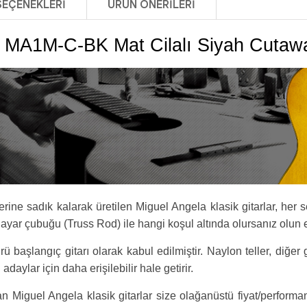
SEÇENEKLERI
ÜRÜN ÖNERILERI
 MA1M-C-BK Mat Cilalı Siyah Cutawa
rine sadık kalarak üretilen Miguel Angela klasik gitarlar, her s
yar çubuğu (Truss Rod) ile hangi koşul altında olursanız olun
ü başlangıç gitarı olarak kabul edilmiştir. Naylon teller, diğer 
adaylar için daha erişilebilir hale getirir.
 olan Miguel Angela klasik gitarlar size olağanüstü fiyat/perf