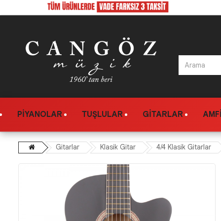
PIYANOLAR
TUŞLULAR
GITARLAR
AMFI
Gitarlar
Klasik Gitar
4/4 Klasik Gitarlar