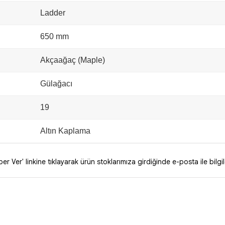
Ladder
650 mm
Akçaağaç (Maple)
Gülağacı
19
Altın Kaplama
r Ver' linkine tıklayarak ürün stoklarımıza girdiğinde e-posta ile bilgil