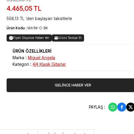
5.253,00 TL
4.465,05 TL
558,13 TL 'den başlayan taksitlerle
Ürün Kodu :
MA1M-C-BK
Fiyatı Düşünce Haber Ver
Ürünü Tavsiye Et
Marka :
Miguel Angela
Kategori :
4/4 Klasik Gitarlar
GELİNCE HABER VER
PAYLAŞ :