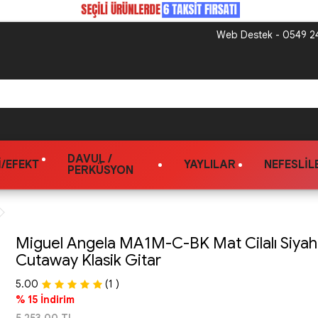
Web Destek - 0549 24
DAVUL /
/EFEKT
YAYLILAR
NEFESLIL
PERKÜSYON
Miguel Angela MA1M-C-BK Mat Cilalı Siyah
Cutaway Klasik Gitar
5.00
(1 )
% 15 İndirim