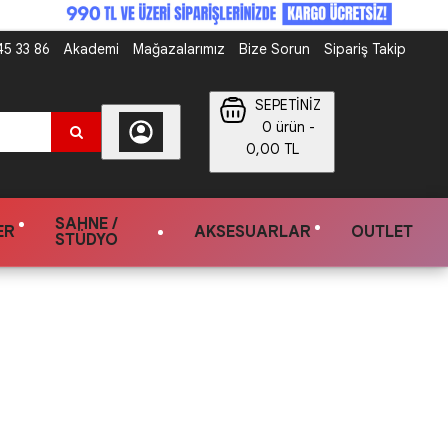
5 33 86
Akademi
Mağazalarımız
Bize Sorun
Sipariş Takip
SEPETİNİZ
0 ürün -
0,00 TL
SAHNE /
ER
AKSESUARLAR
OUTLET
STÜDYO