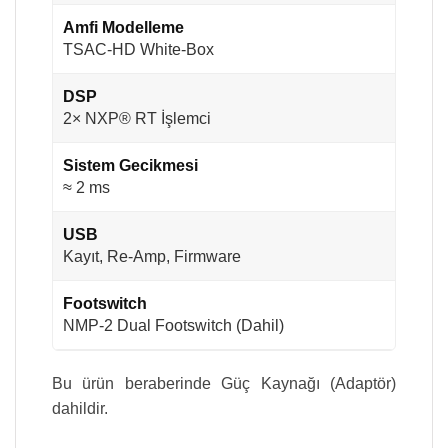
Amfi Modelleme
TSAC-HD White-Box
DSP
2× NXP® RT İşlemci
Sistem Gecikmesi
≈ 2 ms
USB
Kayıt, Re-Amp, Firmware
Footswitch
NMP-2 Dual Footswitch (Dahil)
Bu ürün beraberinde Güç Kaynağı (Adaptör)
dahildir.