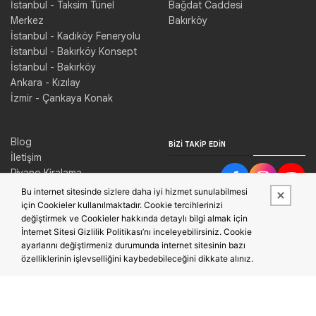
İstanbul - Taksim Tünel
Bağdat Caddesi
Merkez
Bakırköy
İstanbul - Kadıköy Feneryolu
İstanbul - Bakırköy Konsept
İstanbul - Bakırköy
Ankara - Kızılay
İzmir - Çankaya Konak
Blog
BIZI TAKIP EDIN
İletişim
Piyano Kiralama
Konser Salonu Kiralama
Bu internet sitesinde sizlere daha iyi hizmet sunulabilmesi
için Cookieler kullanılmaktadır. Cookie tercihlerinizi
değiştirmek ve Cookieler hakkında detaylı bilgi almak için
İnternet Sitesi Gizlilik Politikası’nı inceleyebilirsiniz. Cookie
ayarlarını değiştirmeniz durumunda internet sitesinin bazı
özelliklerinin işlevselliğini kaybedebileceğini dikkate alınız.