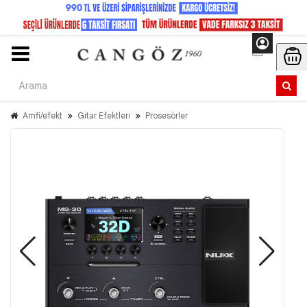
Amfi/efekt
Gitar Efektleri
Prosesörler