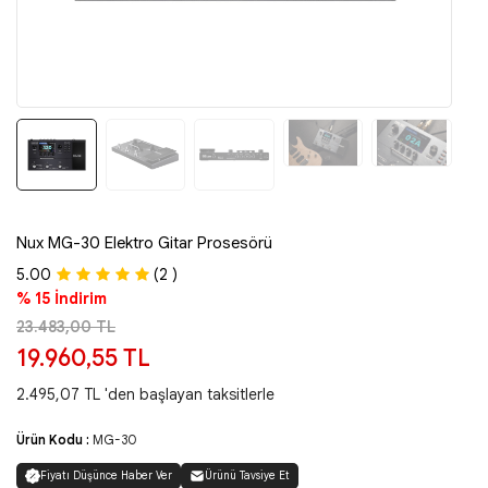
Nux MG-30 Elektro Gitar Prosesörü
5.00
(2 )
% 15 İndirim
23.483,00 TL
19.960,55 TL
2.495,07 TL 'den başlayan taksitlerle
Ürün Kodu :
MG-30
Fiyatı Düşünce Haber Ver
Ürünü Tavsiye Et