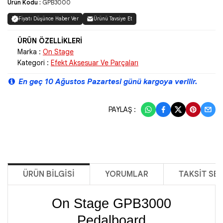
Ürün Kodu :
GPB3000
Fiyatı Düşünce Haber Ver
Ürünü Tavsiye Et
Marka :
On Stage
Kategori :
Efekt Aksesuar Ve Parçaları
En geç 10 Ağustos Pazartesi günü kargoya verilir.
PAYLAŞ :
ÜRÜN BILGISI
YORUMLAR
TAKSIT SE
On Stage GPB3000
Pedalboard