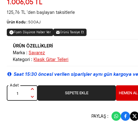
1.006,05 TL
125,76 TL 'den başlayan taksitlerle
Ürün Kodu :
500AJ
Fiyatı Düşünce Haber Ver
Ürünü Tavsiye Et
Marka :
Savarez
Kategori :
Klasik Gitar Telleri
Saat 15:30 öncesi verilen siparişler aynı gün kargoya ver
SEPETE EKLE
HEMEN AL
PAYLAŞ :