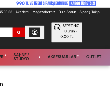
5 33 86
Akademi
Mağazalarımız
Bize Sorun
Sipariş Takip
SEPETİNİZ
0 ürün -
0,00 TL
SAHNE /
ER
AKSESUARLAR
OUTLET
STÜDYO
on