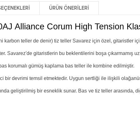
SEÇENEKLERI
ÜRÜN ÖNERILERI
AJ Alliance Corum High Tension Klasi
on teller de denir) tiz teller Savarez için özel, gitaristler içi
k ister. Savarez'de gitaristlerin bu beklentilerini boşa çıkarmamış u
 korumalı gümüş kaplama bas teller ile kombine edilmiştir.
 bir devrimi temsil etmektedir. Uygun sertliği ile ilişkili olağanü
dığında geliştirilmiş bir esneklik sunar. Bas ve tiz teller arasında