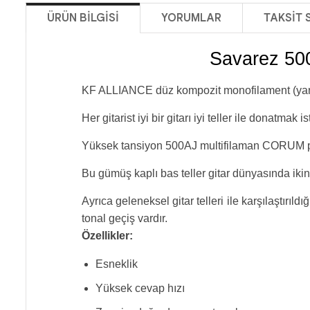
ÜRÜN BILGISI
YORUMLAR
TAKSIT 
Savarez 500
KF ALLIANCE düz kompozit monofilament (yani karb
Her gitarist iyi bir gitarı iyi teller ile donatma
Yüksek tansiyon 500AJ multifilaman CORUM pas
Bu gümüş kaplı bas teller gitar dünyasında ikinci
Ayrıca geleneksel gitar telleri ile karşılaştırıl
tonal geçiş vardır.
Özellikler:
Esneklik
Yüksek cevap hızı