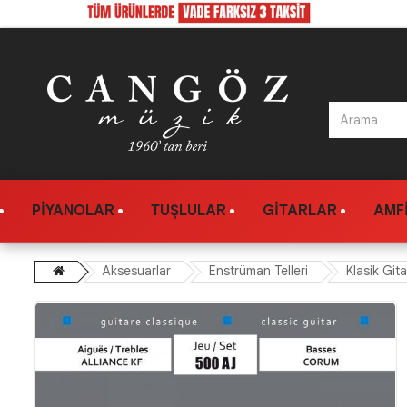
PIYANOLAR
TUŞLULAR
GITARLAR
AMFI
Aksesuarlar
Enstrüman Telleri
Klasik Gita