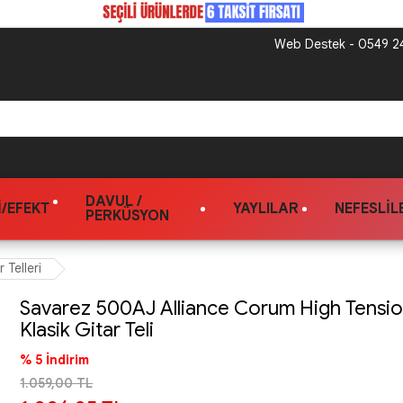
Web Destek - 0549 24
DAVUL /
/EFEKT
YAYLILAR
NEFESLIL
PERKÜSYON
r Telleri
Savarez 500AJ Alliance Corum High Tensi
Klasik Gitar Teli
% 5 İndirim
1.059,00 TL