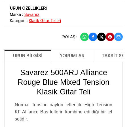
Marka :
Savarez
Kategori :
Klasik Gitar Telleri
PAYLAŞ :
ÜRÜN BILGISI
YORUMLAR
TAKSIT SE
Savarez 500ARJ Alliance
Rouge Blue Mixed Tension
Klasik Gitar Teli
Normal Tension naylon teller ile High Tension
KF Alliance Bas tellerin kombine edildiği bir tel
setidir.